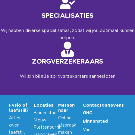
SPECIALISATIES
Wij hebben diverse specialisaties, zodat wij jou optimaal kunnen
helpen.
ZORGVERZEKERAARS
Wij zijn bij alle zorgverzekeraars aangesloten
Fysio of
Locaties
Meteen
Contactgegevens
leefstijl?
naar
Binnenstad
GHC
Alles
Online
Nieuw
Binnenstad
over
afspraak
Plettenburgh
Van
leefstijl
maken
Hoograven