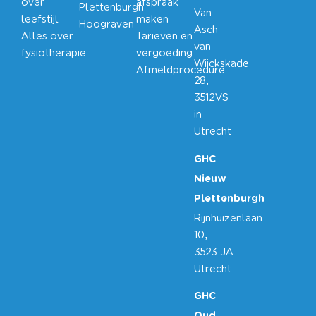
over
afspraak
Plettenburgh
Van
leefstijl
maken
Hoograven
Asch
Alles over
Tarieven en
van
fysiotherapie
vergoeding
Wijckskade
Afmeldprocedure
28,
3512VS
in
Utrecht
GHC
Nieuw
Plettenburgh
Rijnhuizenlaan
10,
3523 JA
Utrecht
GHC