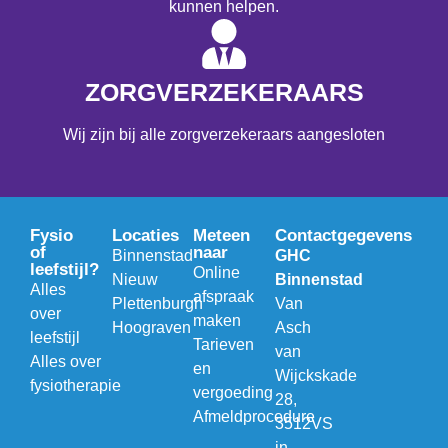
kunnen helpen.
ZORGVERZEKERAARS
Wij zijn bij alle zorgverzekeraars aangesloten
Fysio
Locaties
Meteen
Contactgegevens
of
naar
Binnenstad
GHC
leefstijl?
Online
Nieuw
Binnenstad
Alles
afspraak
Plettenburgh
Van
over
maken
Hoograven
Asch
leefstijl
Tarieven
van
Alles over
en
Wijckskade
fysiotherapie
vergoeding
28,
Afmeldprocedure
3512VS
in