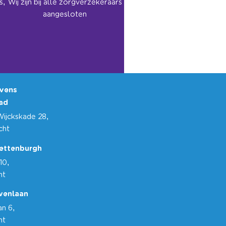
s,
Wij zijn bij alle zorgverzekeraars
aangesloten
vens
ad
Wijckskade 28,
echt
ettenburgh
10,
ht
venlaan
n 6,
ht