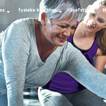
es
fysieke klachten
leefstijl
t