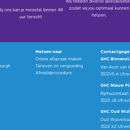
Wij hebben diverse specialisatie
zodat wij jou optimaal kunnen
Bij ons kan je meestal binnen 48
helpen.
uur terecht
Meteen naar
Contactgege
Online afspraak maken
GHC Binnenst
burgh
Tarieven en vergoeding
Van Asch van 
Afmeldprocedure
3512VS in Utr
GHC Nieuw Pl
Rijnhuizenlaan 
3523 JA Utrec
GHC Oud Wul
Oud Wulvenlaa
3523 XZ Utrec