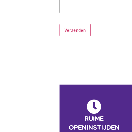
Gelieve
dit
veld
leeg te
laten.
RUIME
OPENINSTIJDEN