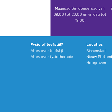
Maandag t/m donderdag van
08.00 tot 20.00 en vrijdag tot
18:00
Fysio of leefstijl?
Locaties
Alles over leefstijl
Binnenstad
Alles over fysiotherapie
Nieuw Pletten
Hoograven