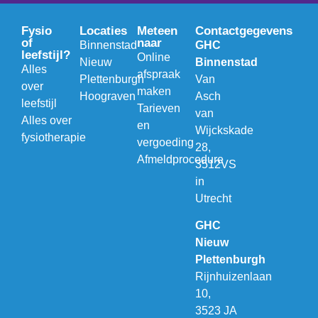
Fysio
Locaties
Meteen
Contactgegevens
of
naar
Binnenstad
GHC
leefstijl?
Online
Nieuw
Binnenstad
Alles
afspraak
Plettenburgh
Van
over
maken
Hoograven
Asch
leefstijl
Tarieven
van
Alles over
en
Wijckskade
fysiotherapie
vergoeding
28,
Afmeldprocedure
3512VS
in
Utrecht
GHC
Nieuw
Plettenburgh
Rijnhuizenlaan
10,
3523 JA