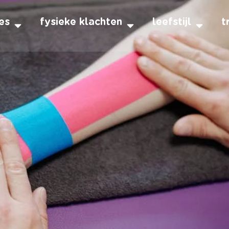
es
fysieke klachten
leefstijl
t