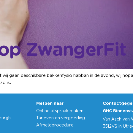
stop ZwangerFit
 wij geen beschikbare bekkenfysio hebben in de avond, wij hope
zo is.
Meteen naar
Contactgege
Online afspraak maken
GHC Binnenst
burgh
Tarieven en vergoeding
Van Asch van 
Afmeldprocedure
3512VS in Utr